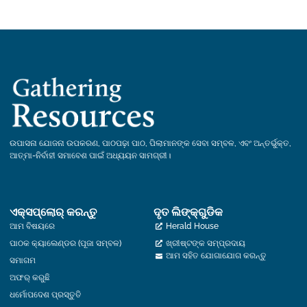
ଉପାସନା ଯୋଜନା ଉପକରଣ, ପାଠପଢ଼ା ପାଠ, ପିଲାମାନଙ୍କ ସେବା ସମ୍ବଳ, ଏବଂ ଅନ୍ତର୍ଭୁକ୍ତ,
ଆତ୍ମା-ନିର୍ବାହୀ ସମାବେଶ ପାଇଁ ଅଧ୍ୟୟନ ସାମଗ୍ରୀ।
ଏକ୍ସପ୍ଲୋର୍‍ କରନ୍ତୁ
ଦୃତ ଲିଙ୍କ୍ଗୁଡିକ
ଆମ ବିଷୟରେ
Herald House
ପାଠକ କ୍ୟାଲେଣ୍ଡର (ପୂଜା ସମ୍ବଳ)
ଖ୍ରୀଷ୍ଟଙ୍କ ସମ୍ପ୍ରଦାୟ
ଆମ ସହିତ ଯୋଗାଯୋଗ କରନ୍ତୁ
ସମାଗମ
ଅଫର୍ କରୁଛି
ଧର୍ମୋପଦେଶ ପ୍ରସ୍ତୁତି