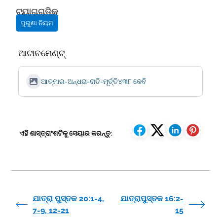
ଟ୍ୟାଗ୍‌ଗୁଡିକ
ପୁରୁଣା ନିୟମ
ଆଟାଚମେଣ୍ଟ୍
ଆତ୍ମାର-ଅନ୍ଧରା-ରାତି-ମୂର୍ତ୍ତି
୪୩୮ କେବି
ଏହି ଶାସ୍ତ୍ରାଂଶଟିକୁ ସେୟାର କରନ୍ତୁ:
ଯାତ୍ରା ପୁସ୍ତକ 20:1-4,
ଯାତ୍ରାପୁସ୍ତକ 16:2-
7-9, 12-21
15