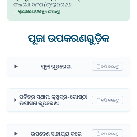
ସାଧାରଣ ସମୟ (ପ୍ରୋପର 21)
← କ୍ୟାଲେଣ୍ଡରକୁ ଫେରନ୍ତୁ
ପୂଜା ଉପକରଣଗୁଡ଼ିକ
ପୂଜା ରୂପରେଖା
କପି କରନ୍ତୁ
ପବିତ୍ର ସ୍ଥାନ: କ୍ଷୁଦ୍ର-ଗୋଷ୍ଠୀ
କପି କରନ୍ତୁ
ଉପାସନା ରୂପରେଖା
ଉପଦେଶ ସାହାଯ୍ୟ କରେ
କପି କରନ୍ତୁ