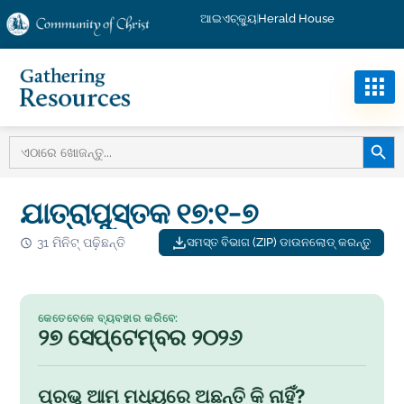
ଆଇଏଚ୍କ୍ୟୁ
Herald House
ସନ୍ଧାନ 
ପାଇଁ
ଖୋଜନ୍ତୁ:
ଯାତ୍ରାପୁସ୍ତକ ୧୭:୧-୭
31 ମିନିଟ୍ ପଢ଼ିଛନ୍ତି
ସମସ୍ତ ବିଭାଗ (ZIP) ଡାଉନଲୋଡ୍ କରନ୍ତୁ
କେତେବେଳେ ବ୍ୟବହାର କରିବେ:
୨୭ ସେପ୍ଟେମ୍ବର ୨୦୨୬
ପ୍ରଭୁ ଆମ ମଧ୍ୟରେ ଅଛନ୍ତି କି ନାହିଁ?