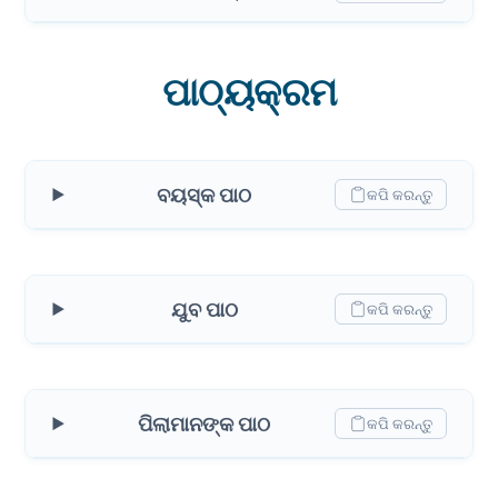
ପାଠ୍ୟକ୍ରମ
ବୟସ୍କ ପାଠ
କପି କରନ୍ତୁ
ଯୁବ ପାଠ
କପି କରନ୍ତୁ
ପିଲାମାନଙ୍କ ପାଠ
କପି କରନ୍ତୁ