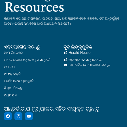
ଉପାସନା ଯୋଜନା ଉପକରଣ, ପାଠପଢ଼ା ପାଠ, ପିଲାମାନଙ୍କ ସେବା ସମ୍ବଳ, ଏବଂ ଅନ୍ତର୍ଭୁକ୍ତ,
ଆତ୍ମା-ନିର୍ବାହୀ ସମାବେଶ ପାଇଁ ଅଧ୍ୟୟନ ସାମଗ୍ରୀ।
ଏକ୍ସପ୍ଲୋର୍‍ କରନ୍ତୁ
ଦୃତ ଲିଙ୍କ୍ଗୁଡିକ
ଆମ ବିଷୟରେ
Herald House
ପାଠକ କ୍ୟାଲେଣ୍ଡର (ପୂଜା ସମ୍ବଳ)
ଖ୍ରୀଷ୍ଟଙ୍କ ସମ୍ପ୍ରଦାୟ
ଆମ ସହିତ ଯୋଗାଯୋଗ କରନ୍ତୁ
ସମାଗମ
ଅଫର୍ କରୁଛି
ଧର୍ମୋପଦେଶ ପ୍ରସ୍ତୁତି
ଶିକ୍ଷା ଦିଅନ୍ତୁ
ଅଧ୍ୟୟନ
ଆନ୍ତର୍ଜାତୀୟ ମୁଖ୍ୟାଳୟ ସହିତ ସଂଯୁକ୍ତ ରୁହନ୍ତୁ