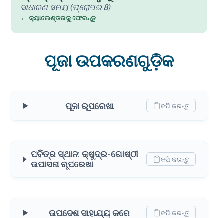
ସାଧାରଣ ସମୟ (ପ୍ରୋପର 8)
← କ୍ୟାଲେଣ୍ଡରକୁ ଫେରନ୍ତୁ
ପୂଜା ଉପକରଣଗୁଡ଼ିକ
ପୂଜା ରୂପରେଖା
କପି କରନ୍ତୁ
ପବିତ୍ର ସ୍ଥାନ: କ୍ଷୁଦ୍ର-ଗୋଷ୍ଠୀ
କପି କରନ୍ତୁ
ଉପାସନା ରୂପରେଖା
ଉପଦେଶ ସାହାଯ୍ୟ କରେ
କପି କରନ୍ତୁ