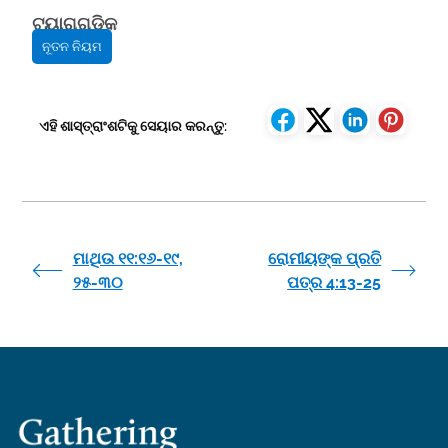
ଟ୍ୟାଗ୍‌ଗୁଡିକ
ନୂତନ ନିୟମ
ଏହି ଶାସ୍ତ୍ରାଂଶଟିକୁ ସେୟାର କରନ୍ତୁ:
ମାଥିଉ ୧୧:୧୬-୧୯,
ରୋମୀୟଙ୍କ ପ୍ରତି
୨୫-୩୦
ପତ୍ର 4:13-25