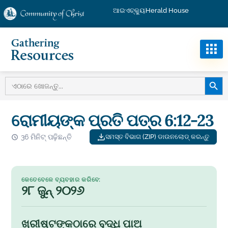
ଆଇଏଚ୍କ୍ୟୁ
Herald House
ସନ୍ଧାନ 
ପାଇଁ
ଖୋଜନ୍ତୁ:
ରୋମୀୟଙ୍କ ପ୍ରତି ପତ୍ର 6:12-23
36 ମିନିଟ୍ ପଢ଼ିଛନ୍ତି
ସମସ୍ତ ବିଭାଗ (ZIP) ଡାଉନଲୋଡ୍ କରନ୍ତୁ
କେତେବେଳେ ବ୍ୟବହାର କରିବେ:
୨୮ ଜୁନ୍ ୨୦୨୬
ଖ୍ରୀଷ୍ଟଙ୍କଠାରେ ବୃଦ୍ଧି ପାଅ