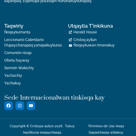
llapanpaq, Espiritupa pusasqan huñunakuykunapaq.
Taqwiriy
Utqaylla T'inkikuna
Ñoqaykumanta
Herald House
Leccionario Calendario
Cristoq ayllun
(Yupaychanapaq yanapakuykuna) .
Ñoqaykuwan rimanakuy
Comunión nisqa
Oferta hayway
Sermón Wakichiy
Yachachiy
Yachakuy
Sede Internacionalwan tinkisqa kay
Copyright © Cristopa ayllun 2026 . Tukuy
Términos de Uso nisqa
hayñikuna waqaychasqa.
Sapanchasqa willakuy