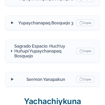
Yupaychanapaq Bosquejo 3
Copia
Sagrado Espacio: Huch’uy
Huñupi Yupaychanapaq
Copia
Bosquejo
Sermón Yanapakun
Copia
Yachachiykuna