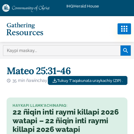
IHQ
Herald House
MASKA
MASKAY:
Mateo 25:31-46
35 min ñawinchay
Tukuy T'aqakunata uraykachiy (ZIP) .
HAYKAPI LLAMK'ACHINAPAQ:
22 ñiqin inti raymi killapi 2026
watapi – 22 ñiqin inti raymi
killapi 2026 watapi