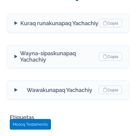
Kuraq runakunapaq Yachachiy
Copia
Wayna-sipaskunapaq
Copia
Yachachiy
Wawakunapaq Yachachiy
Copia
Etiquetas
Mosoq Testamento