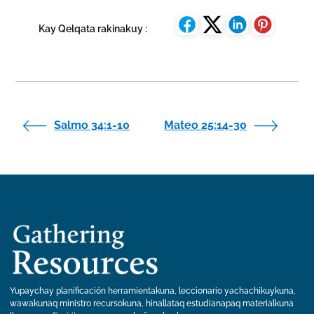
Kay Qelqata rakinakuy :
Salmo 34:1-10
Mateo 25:14-30
Yupaychay planificación herramientakuna, leccionario yachachikuykuna,
wawakunaq ministro recursokuna, hinallataq estudianapaq materialkuna