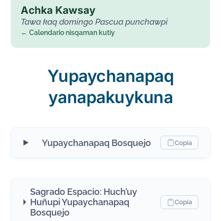
Achka Kawsay
Tawa kaq domingo Pascua punchawpi
← Calendario nisqaman kutiy
Yupaychanapaq
yanapakuykuna
Yupaychanapaq Bosquejo
Copia
Sagrado Espacio: Huch’uy
Huñupi Yupaychanapaq
Copia
Bosquejo