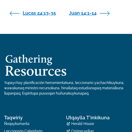
Lucas 24:13-35
Juan 14:1-14
Yupaychay planificación herramientakuna, leccionario yachachikuykuna,
wawakunaq ministro recursokuna, hinallataq estudianapaq materialkuna
llapanpaq, Espiritupa pusasqan huñunakuykunapaq.
Taqwiriy
Utqaylla T'inkikuna
Ñoqaykumanta
Herald House
Leccionario Calendario
Cristoq ayllun