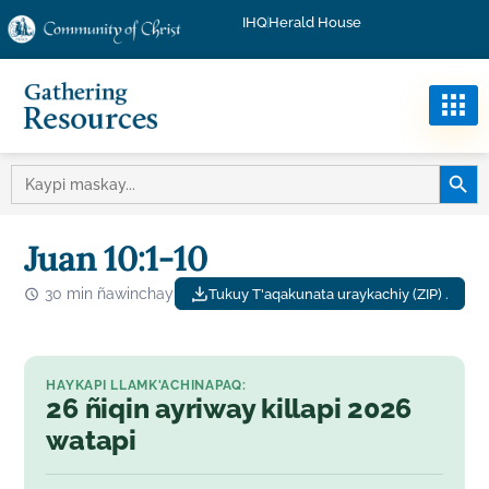
IHQ
Herald House
MASKA
MASKAY:
Juan 10:1-10
30 min ñawinchay
Tukuy T'aqakunata uraykachiy (ZIP) .
HAYKAPI LLAMK'ACHINAPAQ:
26 ñiqin ayriway killapi 2026
watapi