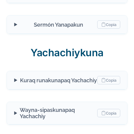
Sermón Yanapakun
Copia
Yachachiykuna
Kuraq runakunapaq Yachachiy
Copia
Wayna-sipaskunapaq
Copia
Yachachiy