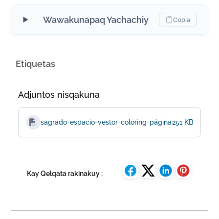
Wawakunapaq Yachachiy
Copia
Etiquetas
Adjuntos nisqakuna
sagrado-espacio-vestor-coloring-páginas
251 KB
Kay Qelqata rakinakuy :