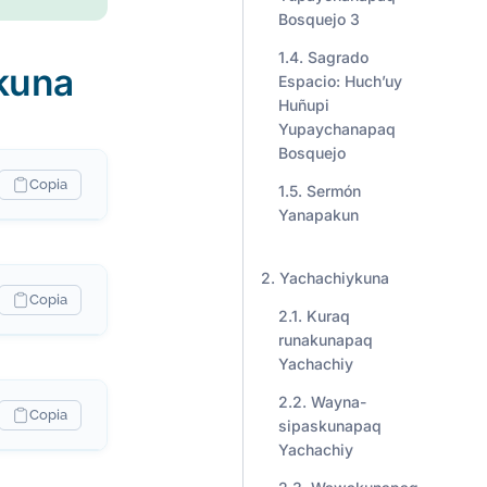
Bosquejo 3
Sagrado
kuna
Espacio: Huch’uy
Huñupi
Yupaychanapaq
Bosquejo
Copia
Sermón
Yanapakun
Yachachiykuna
Copia
Kuraq
runakunapaq
Yachachiy
Wayna-
Copia
sipaskunapaq
Yachachiy