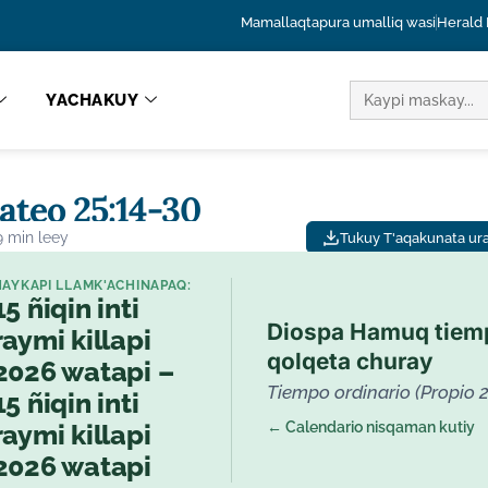
Mamallaqtapura umalliq wasi
Herald
MASKAY:
YACHAKUY
teo 25:14-30
9 min leey
Tukuy T'aqakunata uray
HAYKAPI LLAMK'ACHINAPAQ:
15 ñiqin inti
Diospa Hamuq tiem
raymi killapi
qolqeta churay
2026 watapi –
Tiempo ordinario (Propio 2
15 ñiqin inti
← Calendario nisqaman kutiy
raymi killapi
2026 watapi