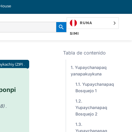
 House
MASKAY BOTÓN
RUNA
SIMI
Tabla de contenido
kachiy (ZIP) .
Yupaychanapaq
yanapakuykuna
Yupaychanapaq
ponpi
Bosquejo 1
8) .
Yupaychanapaq
Bosquejo 2
Yupaychanapaq