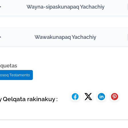
Wayna-sipaskunapaq Yachachiy
Wawakunapaq Yachachiy
iquetas
osoq Testamento
 Qelqata rakinakuy :