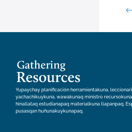
Yupaychay planificación herramientakuna, leccionar
yachachikuykuna, wawakunaq ministro recursokuna
hinallataq estudianapaq materialkuna llapanpaq, Es
pusasqan huñunakuykunapaq.