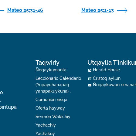
Mateo 25:31-46
Mateo 25:1-13
Taqwiriy
Utqaylla T'inkik
Ñoqaykumanta
Herald House
Leccionario Calendario
Cristoq ayllun
(Yupaychanapaq
Ñoqaykuwan rimana
yanapakuykuna) .
io
,
Comunión nisqa
piritupa
Oferta hayway
Sermón Wakichiy
Yachachiy
Yachakuy