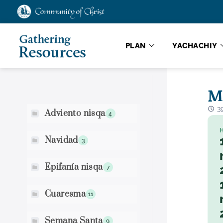
PLAN
YACHACHIY
Qelqakunata maskhay
Ma
3
Adviento nisqa
4
Navidad
3
Epifanía nisqa
7
Cuaresma
11
Semana Santa
9