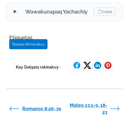
Wawakunapaq Yachachiy
Copia
Etiquetas
Ñawpa Rimanakuy
Kay Qelqata rakinakuy :
Mateo 13:1-9, 18-
Romanos 8:26-39
23