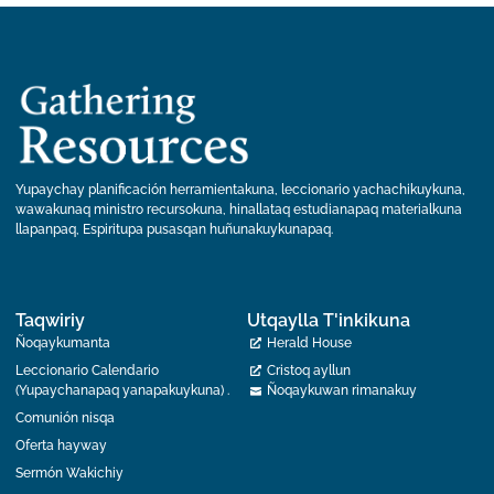
Yupaychay planificación herramientakuna, leccionario yachachikuykuna,
wawakunaq ministro recursokuna, hinallataq estudianapaq materialkuna
llapanpaq, Espiritupa pusasqan huñunakuykunapaq.
Taqwiriy
Utqaylla T'inkikuna
Ñoqaykumanta
Herald House
Leccionario Calendario
Cristoq ayllun
(Yupaychanapaq yanapakuykuna) .
Ñoqaykuwan rimanakuy
Comunión nisqa
Oferta hayway
Sermón Wakichiy