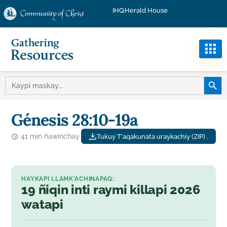
IHQ
Herald House
MASKA
MASKAY:
Génesis 28:10-19a
41 min ñawinchay
Tukuy T'aqakunata uraykachiy (ZIP) .
HAYKAPI LLAMK'ACHINAPAQ:
19 ñiqin inti raymi killapi 2026
watapi