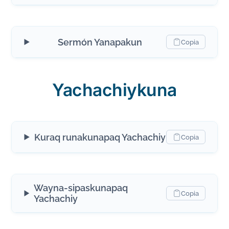
Sermón Yanapakun
Copia
Yachachiykuna
Kuraq runakunapaq Yachachiy
Copia
Wayna-sipaskunapaq
Copia
Yachachiy