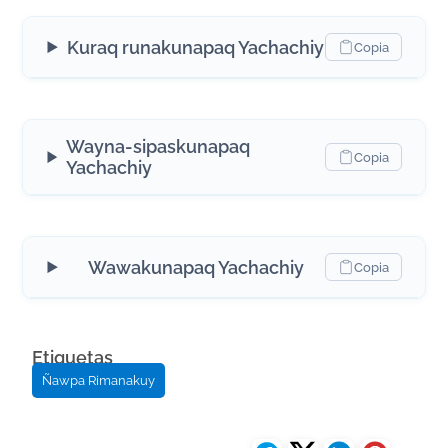
Kuraq runakunapaq Yachachiy
Copia
Wayna-sipaskunapaq
Copia
Yachachiy
Wawakunapaq Yachachiy
Copia
Etiquetas
Ñawpa Rimanakuy