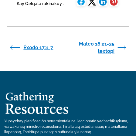
Kay Qelqata rakinakuy :
Mateo 18:21-35
Éxodo 17:1-7
textopi
Yupaychay planificación herramientakuna, leccionario yachachikuykuna,
wawakunaq ministro recursokuna, hinallataq estudianapaq materialkuna
llapanpaq, Espiritupa pusasqan huñunakuykunapaq.