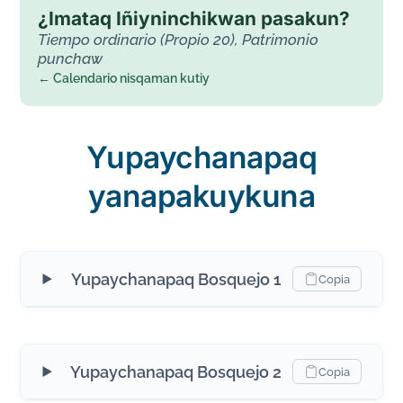
¿Imataq Iñiyninchikwan pasakun?
Tiempo ordinario (Propio 20), Patrimonio
punchaw
← Calendario nisqaman kutiy
Yupaychanapaq
yanapakuykuna
Yupaychanapaq Bosquejo 1
Copia
Yupaychanapaq Bosquejo 2
Copia