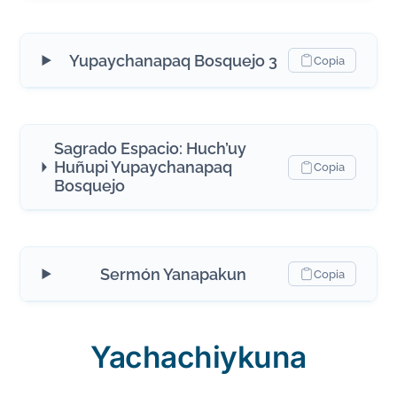
Yupaychanapaq Bosquejo 3
Copia
Sagrado Espacio: Huch’uy
Huñupi Yupaychanapaq
Copia
Bosquejo
Sermón Yanapakun
Copia
Yachachiykuna