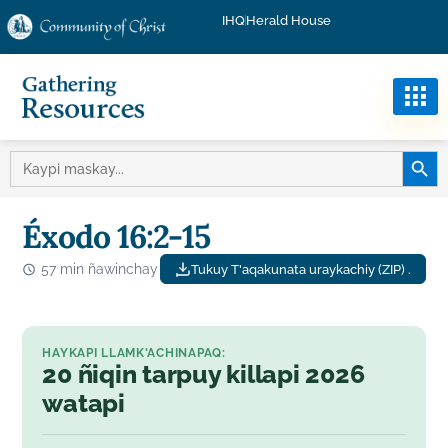
IHQ
Herald House
MASKA
MASKAY:
Éxodo 16:2-15
57 min ñawinchay
Tukuy T'aqakunata uraykachiy (ZIP) .
HAYKAPI LLAMK'ACHINAPAQ:
20 ñiqin tarpuy killapi 2026
watapi