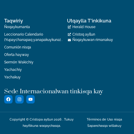
Taqwiriy
Utqaylla T'inkikuna
Ñoqaykumanta
Herald House
Leccionario Calendario
Cristoq ayllun
(Yupaychanapaq yanapakuykuna) .
Ñoqaykuwan rimanakuy
Comunión nisqa
Oferta hayway
Sermón Wakichiy
Yachachiy
Yachakuy
Sede Internacionalwan tinkisqa kay
Copyright © Cristopa ayllun 2026 . Tukuy
Términos de Uso nisqa
hayñikuna waqaychasqa.
Sapanchasqa willakuy