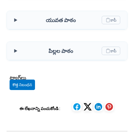
యువత పాఠం
కాపీ
పిల్లల పాఠం
కాపీ
ట్యాగ్‌లు
కొత్త నిబంధన
ఈ లేఖనాన్ని పంచుకోండి :