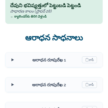
దేవుని భవిష్యత్తులో పెట్టుబడి పెట్టండి
సాధారణ కాలం (ప్రాపర్ 28)
← క్యాలెండర్‌కు తిరిగి వెళ్లండి
ఆరాధన సాధనాలు
ఆరాధన రూపురేఖ 1
కాపీ
ఆరాధన రూపురేఖ 2
కాపీ