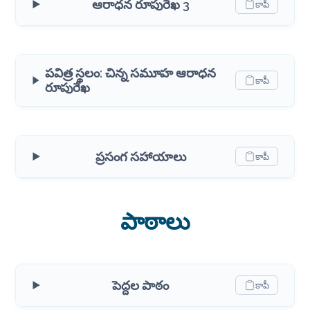
ఆరాధన రూపురేఖ 3
కాపీ
పవిత్ర స్థలం: చిన్న సమూహ ఆరాధన
కాపీ
రూపురేఖ
ప్రసంగ సహాయాలు
కాపీ
పాఠాలు
పెద్దల పాఠం
కాపీ