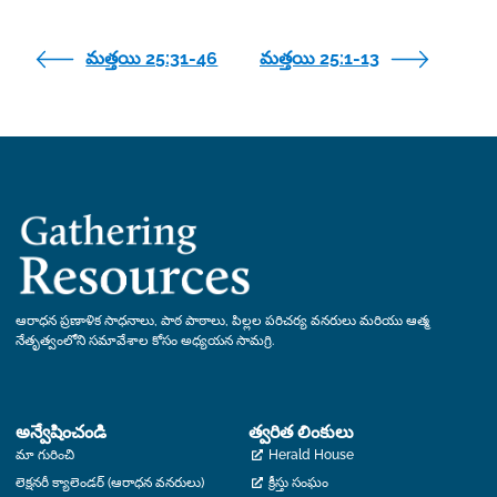
మత్తయి 25:31-46
మత్తయి 25:1-13
ఆరాధన ప్రణాళిక సాధనాలు, పాఠ పాఠాలు, పిల్లల పరిచర్య వనరులు మరియు ఆత్మ
నేతృత్వంలోని సమావేశాల కోసం అధ్యయన సామగ్రి.
అన్వేషించండి
త్వరిత లింకులు
మా గురించి
Herald House
లెక్షనరీ క్యాలెండర్ (ఆరాధన వనరులు)
క్రీస్తు సంఘం