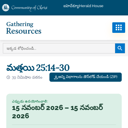
ఐహెచ్‌క్యూ
Herald House
శోధన బ
దీని
కోసం
వెతుకు:
మత్తయి 25:14-30
అన్ని విభాగాలను డౌన్‌లోడ్ చేయండి (ZIP)
39 నిమిషాల పఠనం
ఎప్పుడు ఉపయోగించాలి:
15 నవంబర్ 2026 – 15 నవంబర్
2026