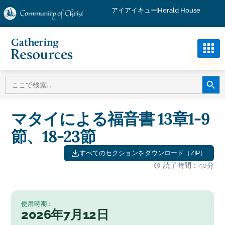
アイアイキュー
Herald House
検索ボ
検
索
す
る：
マタイによる福音書 13章1-9
節、18-23節
すべてのセクションをダウンロード（ZIP）
読了時間：40分
使用時期：
2026年7月12日