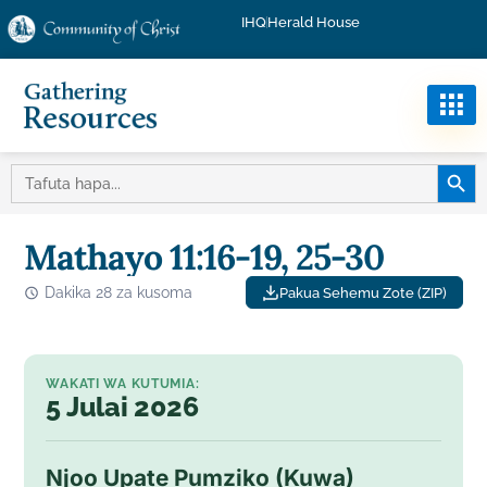
IHQ
Herald House
KITUF
TAFUTA:
Mathayo 11:16-19, 25-30
Dakika 28 za kusoma
Pakua Sehemu Zote (ZIP)
WAKATI WA KUTUMIA:
5 Julai 2026
Njoo Upate Pumziko (Kuwa)