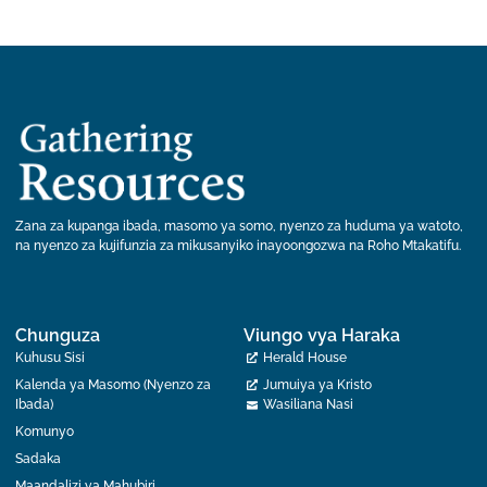
Zana za kupanga ibada, masomo ya somo, nyenzo za huduma ya watoto,
na nyenzo za kujifunzia za mikusanyiko inayoongozwa na Roho Mtakatifu.
Chunguza
Viungo vya Haraka
Kuhusu Sisi
Herald House
Kalenda ya Masomo (Nyenzo za
Jumuiya ya Kristo
Ibada)
Wasiliana Nasi
Komunyo
Sadaka
Maandalizi ya Mahubiri