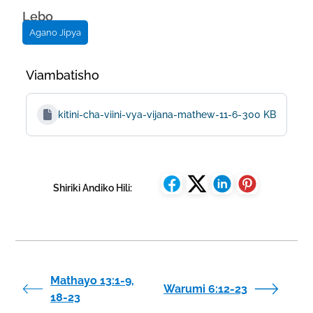
Lebo
Agano Jipya
Viambatisho
kitini-cha-viini-vya-vijana-mathew-11-6-19-25-30
300 KB
Shiriki Andiko Hili:
Mathayo 13:1-9,
Warumi 6:12-23
18-23