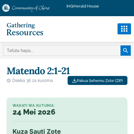
IHQ
Herald House
KITUF
TAFUTA:
Matendo 2:1-21
Dakika 36 za kusoma
Pakua Sehemu Zote (ZIP)
WAKATI WA KUTUMIA:
24 Mei 2026
Kuza Sauti Zote