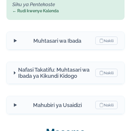
Siku ya Pentekoste
← Rudi kwenye Kalenda
Muhtasari wa Ibada
Nakili
Nafasi Takatifu: Muhtasari wa
Nakili
Ibada ya Kikundi Kidogo
Mahubiri ya Usaidizi
Nakili