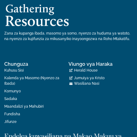
Zana za kupanga ibada, masomo ya somo, nyenzo za huduma ya watoto,
na nyenzo za kujifunzia za mikusanyiko inayoongozwa na Roho Mtakatifu.
Chunguza
Viungo vya Haraka
Kuhusu Sisi
Herald House
Kalenda ya Masomo (Nyenzo za
Jumuiya ya Kristo
Ibada)
Wasiliana Nasi
Komunyo
Sadaka
Maandalizi ya Mahubiri
Fundisha
Jifunze
Endelea kuwasiliana na Makao Makuu ya