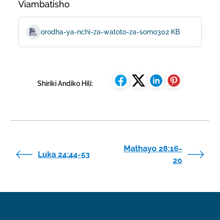
Viambatisho
orodha-ya-nchi-za-watoto-za-somo
302 KB
Shiriki Andiko Hili:
Mathayo 28:16-
Luka 24:44-53
20