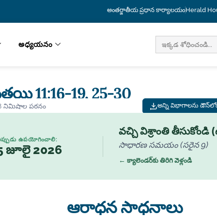
అంతర్జాతీయ ప్రధాన కార్యాలయం
Herald Ho
దీని
అధ్యయనం
కోసం
వెతుకు:
్తయి 11:16-19, 25-30
అన్ని విభాగాలను డౌన్‌ల
8 నిమిషాల పఠనం
వచ్చి విశ్రాంతి తీసుకోండి
ప్పుడు ఉపయోగించాలి:
సాధారణ సమయం (సరైన 9)
5 జూలై 2026
← క్యాలెండర్‌కు తిరిగి వెళ్లండి
ఆరాధన సాధనాలు