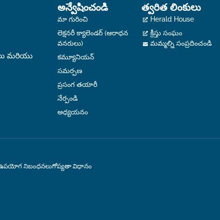
అన్వేషించండి
త్వరిత లింకులు
మా గురించి
Herald House
లెక్షనరీ క్యాలెండర్ (ఆరాధన
క్రీస్తు సంఘం
వనరులు)
మమ్మల్ని సంప్రదించండి
రులు మరియు
కమ్యూనియన్
సమర్పణ
ప్రసంగ తయారీ
నేర్పండి
అధ్యయనం
ఉపయోగ నిబంధనలు
గోప్యతా విధానం