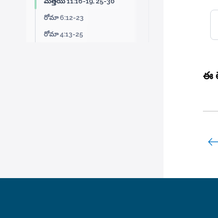
మత్తయి 11:16-19, 25-30
రోమా 6:12-23
రోమా 4:13-25
ఈ ల