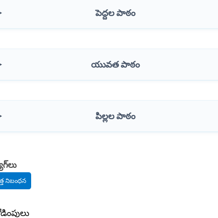
పెద్దల పాఠం
యువత పాఠం
పిల్లల పాఠం
ాగ్‌లు
త్త నిబంధన
ోడింపులు