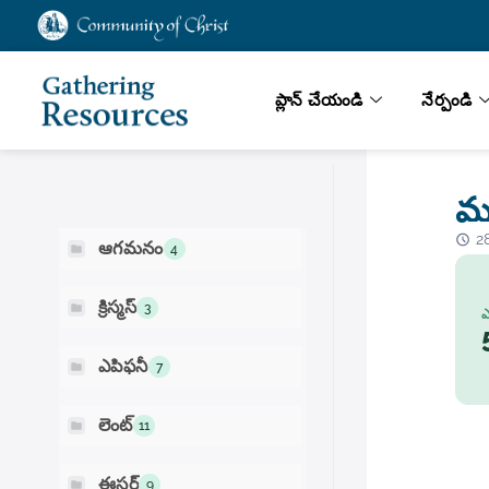
ప్లాన్ చేయండి
నేర్పండి
లేఖన శోధన
మత
2
ఆగమనం
4
క్రిస్మస్
3
ఎ
ఎపిఫనీ
7
లెంట్
11
ఈస్టర్
9