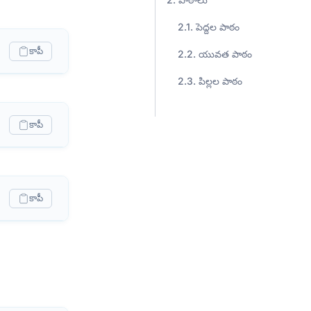
పెద్దల పాఠం
కాపీ
యువత పాఠం
పిల్లల పాఠం
కాపీ
కాపీ