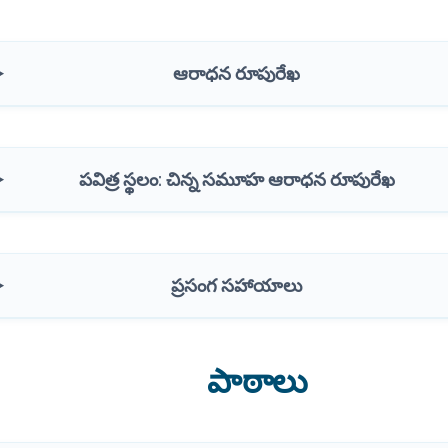
ఆరాధన రూపురేఖ
పవిత్ర స్థలం: చిన్న సమూహ ఆరాధన రూపురేఖ
ప్రసంగ సహాయాలు
పాఠాలు