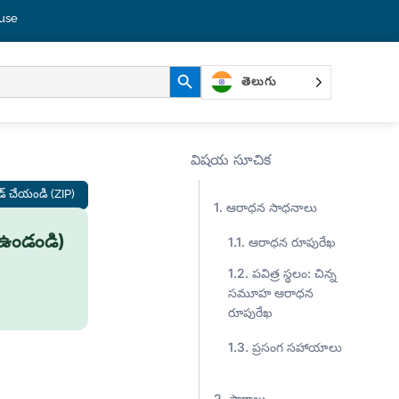
use
శోధన బటన్
తెలుగు
విషయ సూచిక
ోడ్ చేయండి (ZIP)
ఆరాధన సాధనాలు
 (ఉండండి)
ఆరాధన రూపురేఖ
పవిత్ర స్థలం: చిన్న
సమూహ ఆరాధన
రూపురేఖ
ప్రసంగ సహాయాలు
పాఠాలు