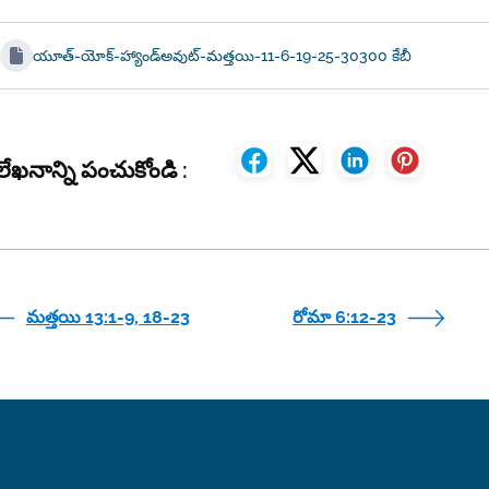
యూత్-యోక్-హ్యాండ్అవుట్-మత్తయి-11-6-19-25-30
300 కేబీ
ేఖనాన్ని పంచుకోండి :
మత్తయి 13:1-9, 18-23
రోమా 6:12-23