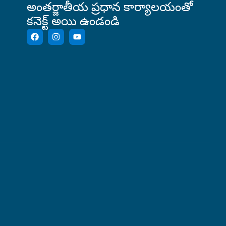
అంతర్జాతీయ ప్రధాన కార్యాలయంతో
కనెక్ట్ అయి ఉండండి