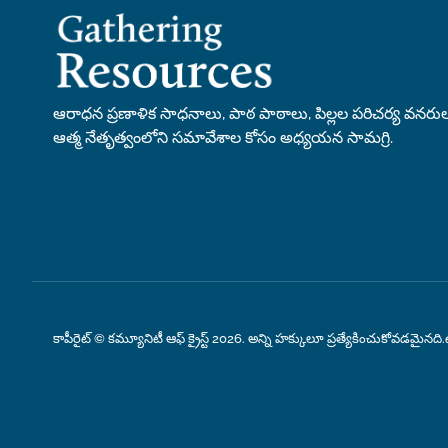
ఆరాధన ప్రణాళిక సాధనాలు, పాఠ పాఠాలు, పిల్లల పరిచర్య వన
ఆత్మ నేతృత్వంలోని సమావేశాల కోసం అధ్యయన సామగ్రి.
కాపీరైట్ © కమ్యూనిటీ ఆఫ్ క్రైస్ట్ 2026. అన్ని హక్కులూ ప్రత్యేకించుకోవడమైనది.