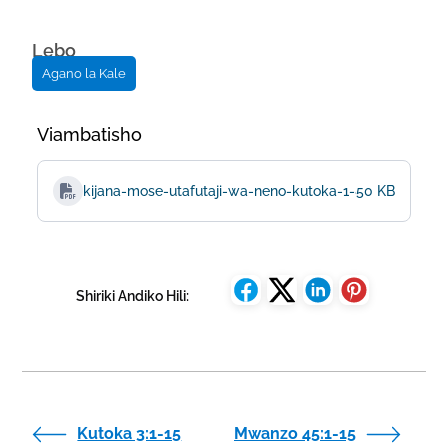
Lebo
Agano la Kale
Viambatisho
kijana-mose-utafutaji-wa-neno-kutoka-1-8-hadi-2-10
50 KB
Shiriki Andiko Hili:
Kutoka 3:1-15
Mwanzo 45:1-15