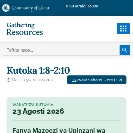
IHQ
Herald House
KITUF
TAFUTA:
Kutoka 1:8-2:10
Dakika 30 za kusoma
Pakua Sehemu Zote (ZIP)
WAKATI WA KUTUMIA:
23 Agosti 2026
Fanya Mazoezi ya Upinzani wa