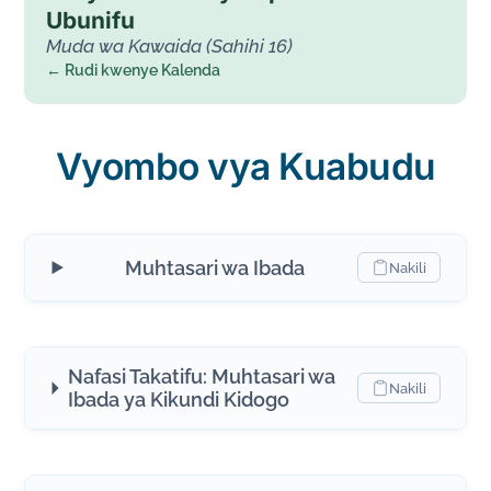
Ubunifu
Muda wa Kawaida (Sahihi 16)
← Rudi kwenye Kalenda
Vyombo vya Kuabudu
Muhtasari wa Ibada
Nakili
Nafasi Takatifu: Muhtasari wa
Nakili
Ibada ya Kikundi Kidogo