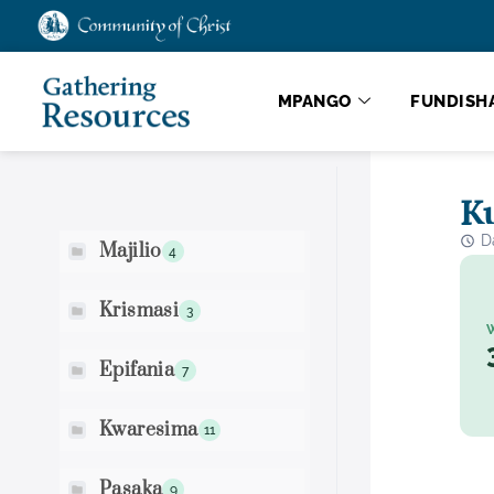
MPANGO
FUNDISH
Utafutaji wa Maandiko
Ku
D
Majilio
4
Krismasi
3
Epifania
7
Kwaresima
11
Pasaka
9