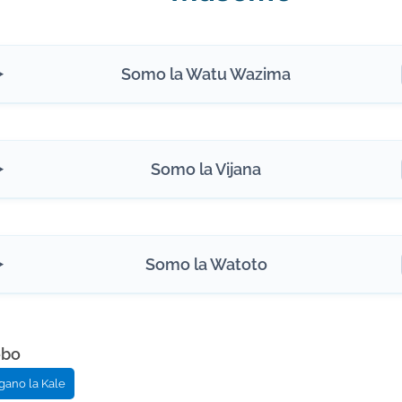
Somo la Watu Wazima
Somo la Vijana
Somo la Watoto
ebo
gano la Kale