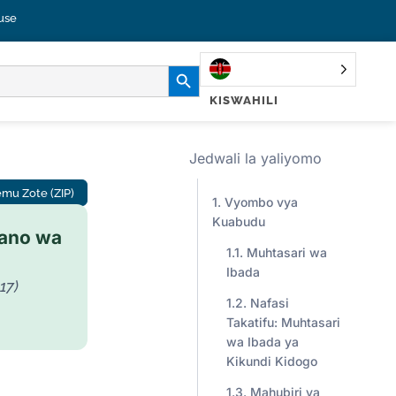
use
KITUFE CHA KUTAFUTA
KISWAHILI
Jedwali la yaliyomo
mu Zote (ZIP)
Vyombo vya
Kuabudu
ano wa
Muhtasari wa
Ibada
17)
Nafasi
Takatifu: Muhtasari
wa Ibada ya
Kikundi Kidogo
Mahubiri ya