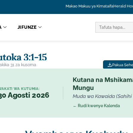
Makao Makuu ya Kimataifa
Herald Ho
TAFUTA:
A
JIFUNZE
toka 3:1-15
akika 31 za kusoma
Pakua Sehe
Kutana na Mshikam
Mungu
WAKATI WA KUTUMIA:
30 Agosti 2026
Muda wa Kawaida (Sahihi 
← Rudi kwenye Kalenda