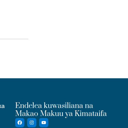
Endelea kuwasiliana na
ka
Makao Makuu ya Kimataifa