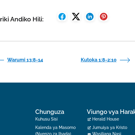
riki Andiko Hili:
Warumi 13:8-14
Kutoka 1:8-2:10
Chunguza
Viungo vya Hara
Kuhusu Sisi
Herald House
Kalenda ya Masomo
Jumuiya ya Kristo
(Nyenzo za Ibada)
Wasiliana Nasi