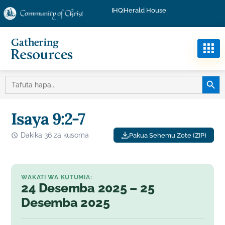
IHQ
Herald House
KITUF
TAFUTA:
Isaya 9:2-7
Dakika 36 za kusoma
Pakua Sehemu Zote (ZIP)
WAKATI WA KUTUMIA:
24 Desemba 2025 – 25
Desemba 2025