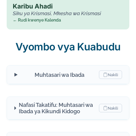
Karibu Ahadi
Siku ya Krismasi, Mkesha wa Krismasi
← Rudi kwenye Kalenda
Vyombo vya Kuabudu
Muhtasari wa Ibada
Nakili
Nafasi Takatifu: Muhtasari wa
Nakili
Ibada ya Kikundi Kidogo