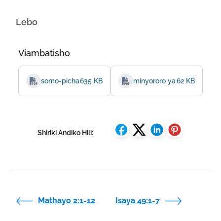
Lebo
Viambatisho
somo-picha-za-watoto-za-na-jinsi-ya-kwa-nini-kwa-nin
635 KB
minyororo ya karatasi ya v
62 KB
Shiriki Andiko Hili:
Mathayo 2:1-12
Isaya 49:1-7