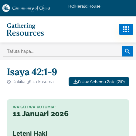
IHQ
Herald House
KITUF
TAFUTA:
Isaya 42:1-9
Dakika 36 za kusoma
Pakua Sehemu Zote (ZIP)
WAKATI WA KUTUMIA:
11 Januari 2026
Leteni Haki