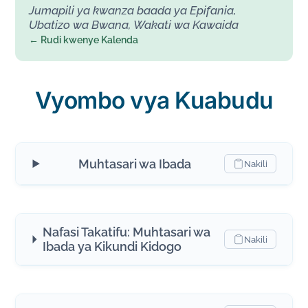
Jumapili ya kwanza baada ya Epifania,
Ubatizo wa Bwana, Wakati wa Kawaida
← Rudi kwenye Kalenda
Vyombo vya Kuabudu
Muhtasari wa Ibada
Nakili
Nafasi Takatifu: Muhtasari wa
Nakili
Ibada ya Kikundi Kidogo