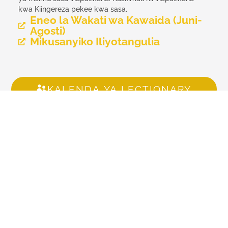
kwa Kiingereza pekee kwa sasa.
Eneo la Wakati wa Kawaida (Juni-
Agosti)
Mikusanyiko Iliyotangulia
KALENDA YA LECTIONARY
Watoto na Vijana