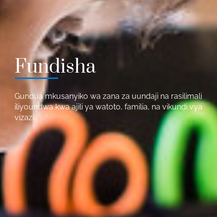
Fundisha
Gundua mkusanyiko wa zana za uundaji na rasilimali
iliyoundwa kwa ajili ya watoto, familia, na vikundi vya
vizazi.