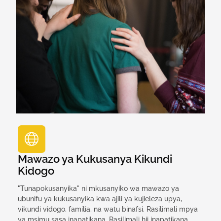
Mawazo ya Kukusanya Kikundi
Kidogo
"Tunapokusanyika" ni mkusanyiko wa mawazo ya
ubunifu ya kukusanyika kwa ajili ya kujieleza upya,
vikundi vidogo, familia, na watu binafsi. Rasilimali mpya
ya msimu sasa inapatikana. Rasilimali hii inapatikana