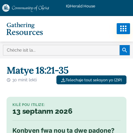
IQ
Herald House
BOUTO
CHÈCHE
POU:
Matye 18:21-35
30 minit lekti
Telechaje tout seksyon yo (ZIP)
KILÈ POU ITILIZE:
13 septanm 2026
Konbyen fwa nou ta dwe padone?