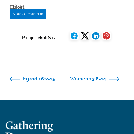
Etikèt
Nouvo Testaman
Pataje Lekriti Sa a:
Egzòd 16:2-15
Women 13:8-14