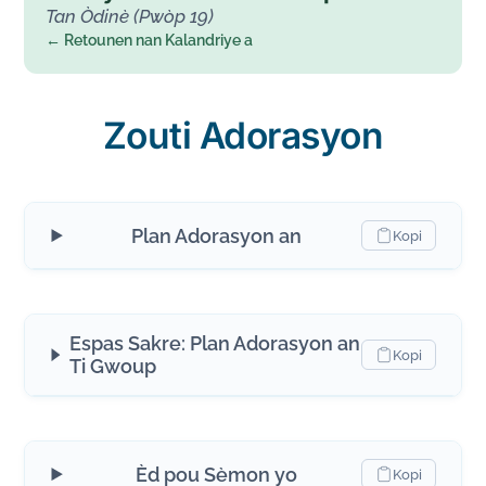
Tan Òdinè (Pwòp 19)
← Retounen nan Kalandriye a
Zouti Adorasyon
Plan Adorasyon an
Kopi
Espas Sakre: Plan Adorasyon an
Kopi
Ti Gwoup
Èd pou Sèmon yo
Kopi