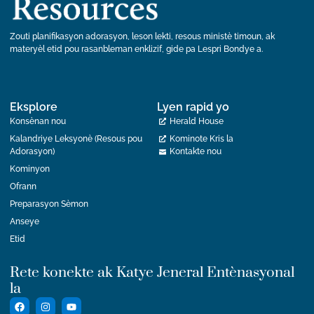
Zouti planifikasyon adorasyon, leson lekti, resous ministè timoun, ak
materyèl etid pou rasanbleman enklizif, gide pa Lespri Bondye a.
Eksplore
Lyen rapid yo
Konsènan nou
Herald House
Kalandriye Leksyonè (Resous pou
Kominote Kris la
Adorasyon)
Kontakte nou
Kominyon
Ofrann
Preparasyon Sèmon
Anseye
Etid
Rete konekte ak Katye Jeneral Entènasyonal
la