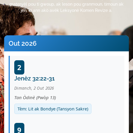
materyèl pou ti gwoup, ak leson pou granmoun, timoun ak
jèn, ki ann akò avèk Leksyonè Komen Revize a.
Out 2026
2
Jenèz 32:22-31
Dimanch, 2 Out 2026
Tan Òdinè (Pwòp 13)
Tèm: Lit ak Bondye (Tansyon Sakre)
9