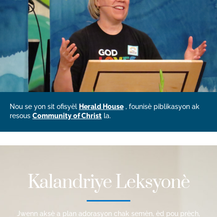
Nou se yon sit ofisyèl
Herald House
, founisè piblikasyon ak
resous
Community of Christ
la.
Kalandriye Leksyonè
Jwenn aksè a plan adorasyon chak semèn, èd pou prèch,