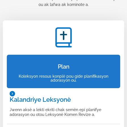
ou ak lafwa ak kominote a.
Plan
Koleksyon resous konplè pou gide planifikasyon
adorasyon ou.
Kalandriye Leksyonè
Jwenn aksè a lekti ekriti chak semèn epi planifye
adorasyon ou otou Leksyonè Komen Revize a.