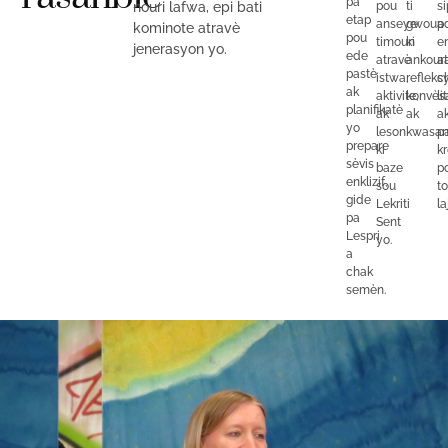
pa
nouri lafwa, epi bati
pou
ti
si
etap
anseye
gwoup
a
kominote atravè
pou
timoun
ki
en
jenerasyon yo.
ede
atravè
ankour
a
pastè
istwa,
refleks
c
ak
aktivite,
konvès
lit
planifikatè
ak
ak
a
yo
leson
kwasan
p
prepare
ki
kr
sèvis
baze
p
enklizif,
sou
to
gide
Lekriti
laj
pa
Sent
Lespri
yo.
a
chak
semèn.