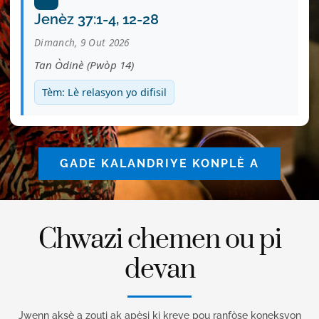
Jenèz 37:1-4, 12-28
Dimanch, 9 Out 2026
Tan Òdinè (Pwòp 14)
Tèm: Lè relasyon yo difisil
GADE KALANDRIYE KONPLÈ A
Chwazi chemen ou pi
devan
Jwenn aksè a zouti ak apèsi ki kreye pou ranfòse koneksyon