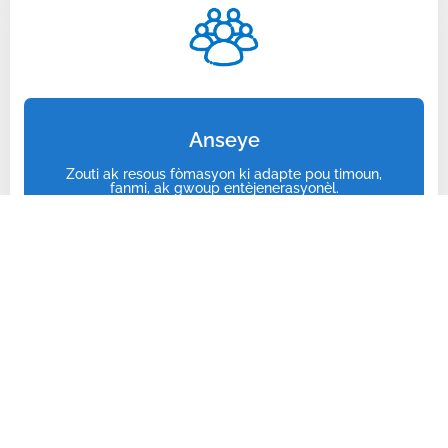
Anseye
Zouti ak resous fòmasyon ki adapte pou timoun,
fanmi, ak gwoup entèjenerasyonèl.
Leson pou tout laj
Dekouvri leson ki angaje timoun, jèn, granmoun ak fanmi
yo.
Timoun ak Jèn
Angaje timoun ak jèn k ap aprann yo ak zouti entèaktif ki