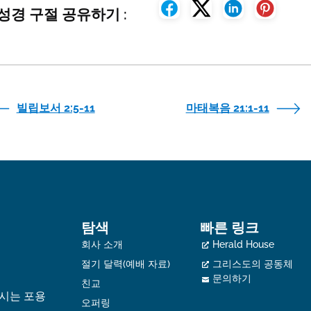
성경 구절 공유하기 :
빌립보서 2:5-11
마태복음 21:1-11
탐색
빠른 링크
회사 소개
Herald House
절기 달력(예배 자료)
그리스도의 공동체
문의하기
친교
하시는 포용
오퍼링