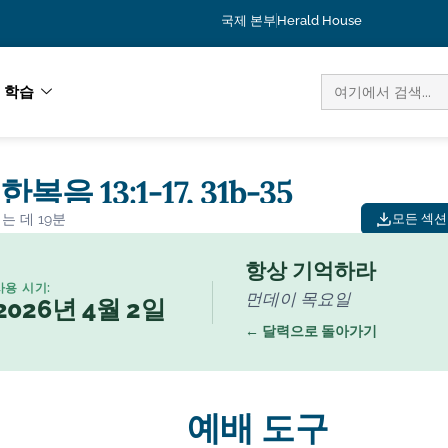
국제 본부
Herald House
검
학습
색:
한복음 13:1-17, 31b-35
는 데 19분
모든 섹션 
항상 기억하라
사용 시기:
먼데이 목요일
2026년 4월 2일
← 달력으로 돌아가기
예배 도구