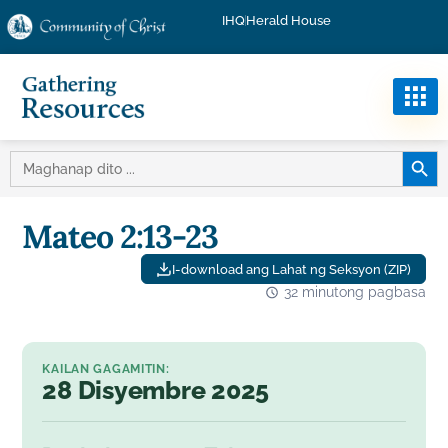
IHQ
Herald House
PINDU
HANAPIN
ANG:
Mateo 2:13-23
I-download ang Lahat ng Seksyon (ZIP)
32 minutong pagbasa
KAILAN GAGAMITIN:
28 Disyembre 2025