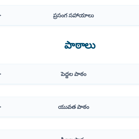
ప్రసంగ సహాయాలు
పాఠాలు
పెద్దల పాఠం
యువత పాఠం