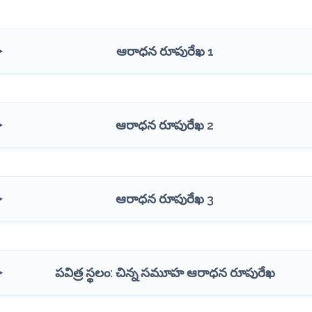
ఆరాధన రూపురేఖ 1
ఆరాధన రూపురేఖ 2
ఆరాధన రూపురేఖ 3
పవిత్ర స్థలం: చిన్న సమూహ ఆరాధన రూపురేఖ