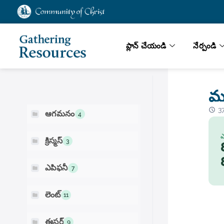
ప్లాన్ చేయండి
నేర్పండి
లేఖన శోధన
మత
3
ఆగమనం
4
ఎ
క్రిస్మస్
3
ఎపిఫనీ
7
లెంట్
11
ఈస్టర్
9