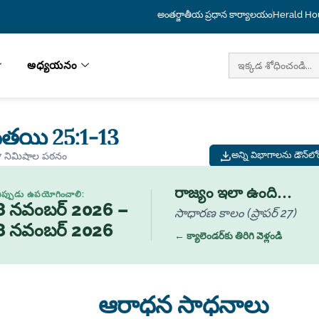
అంతర్జాతీయ ప్రధాన కార్యాలయం
Herald Ho
దీని
అధ్యయనం
కోసం
వెతుకు:
్తయి 25:1-13
అన్ని విభాగాలను డౌన్‌ల
7 నిమిషాల పఠనం
రాజ్యం ఇలా ఉంది...
ప్పుడు ఉపయోగించాలి:
8 నవంబర్ 2026 –
సాధారణ కాలం (ప్రాపర్ 27)
8 నవంబర్ 2026
← క్యాలెండర్‌కు తిరిగి వెళ్లండి
ఆరాధన సాధనాలు