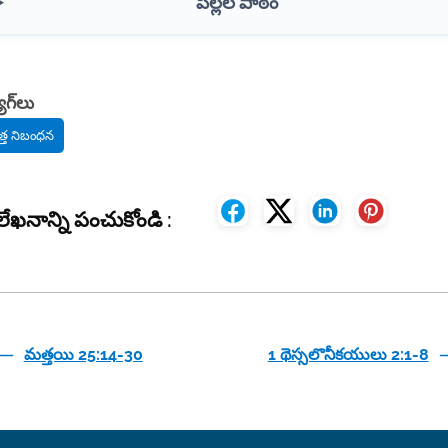
పిల్లల పాఠం
ాగ్‌లు
త్త నిబంధన
ేఖనాన్ని పంచుకోండి :
మత్తయి 25:14-30
1 థెస్సలొనీకయులు 2:1-8