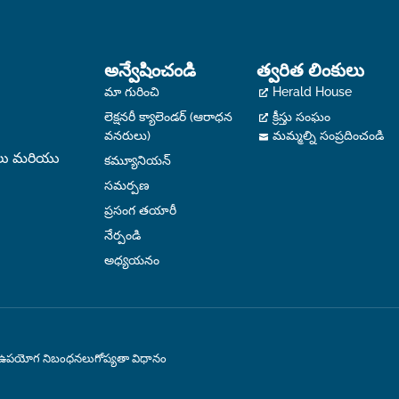
అన్వేషించండి
త్వరిత లింకులు
మా గురించి
Herald House
లెక్షనరీ క్యాలెండర్ (ఆరాధన
క్రీస్తు సంఘం
వనరులు)
మమ్మల్ని సంప్రదించండి
రులు మరియు
కమ్యూనియన్
సమర్పణ
ప్రసంగ తయారీ
నేర్పండి
అధ్యయనం
ఉపయోగ నిబంధనలు
గోప్యతా విధానం