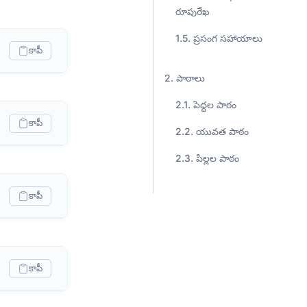
రూపురేఖ
ప్రసంగ సహాయాలు
కాపీ
పాఠాలు
పెద్దల పాఠం
కాపీ
యువత పాఠం
పిల్లల పాఠం
కాపీ
కాపీ