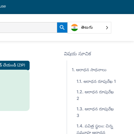
use
శోధన బటన్
తెలుగు
విషయ సూచిక
ోడ్ చేయండి (ZIP)
ఆరాధన సాధనాలు
ఆరాధన రూపురేఖ 1
ఆరాధన రూపురేఖ
2
ఆరాధన రూపురేఖ
3
పవిత్ర స్థలం: చిన్న
సమూహ ఆరాధన