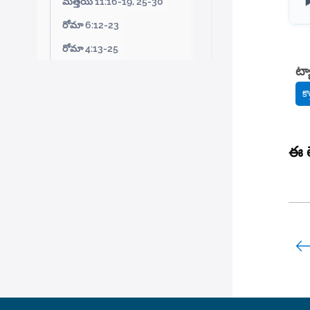
మత్తయి 11:16-19, 25-30
రోమా 6:12-23
రోమా 4:13-25
ట్య
కొ
ఈ ల