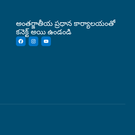
అంతర్జాతీయ ప్రధాన కార్యాలయంతో
కనెక్ట్ అయి ఉండండి