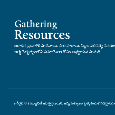
ఆరాధన ప్రణాళిక సాధనాలు, పాఠ పాఠాలు, పిల్లల పరిచర్య వన
ఆత్మ నేతృత్వంలోని సమావేశాల కోసం అధ్యయన సామగ్రి.
కాపీరైట్ © కమ్యూనిటీ ఆఫ్ క్రైస్ట్ 2026. అన్ని హక్కులూ ప్రత్యేకించుకోవడమైనది.