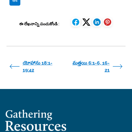
ఆశ
ఈ లేఖనాన్ని పంచుకోండి :
యోహాను 18:1-
మత్తయి 6:1-6, 16-
19:42
21