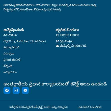
ఆరాధన ప్రణాళిక సాధనాలు, పాఠ పాఠాలు, పిల్లల పరిచర్య వనరులు మరియు ఆత్మ
నేతృత్వంలోని సమావేశాల కోసం అధ్యయన సామగ్రి.
అన్వేషించండి
త్వరిత లింకులు
మా గురించి
Herald House
లెక్షనరీ క్యాలెండర్ (ఆరాధన వనరులు)
క్రీస్తు సంఘం
మమ్మల్ని సంప్రదించండి
కమ్యూనియన్
సమర్పణ
ప్రసంగ తయారీ
నేర్పండి
అధ్యయనం
అంతర్జాతీయ ప్రధాన కార్యాలయంతో కనెక్ట్ అయి ఉండండి
కాపీరైట్ © కమ్యూనిటీ ఆఫ్ క్రైస్ట్ 2026. అన్ని హక్కులూ
ఉపయోగ నిబంధనలు