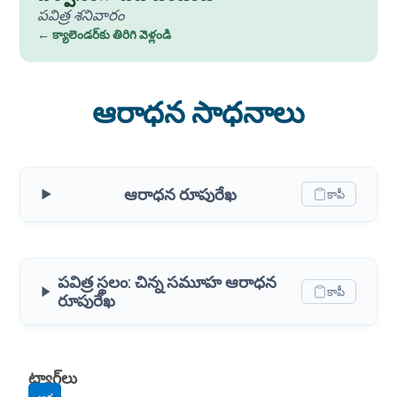
పవిత్ర శనివారం
← క్యాలెండర్‌కు తిరిగి వెళ్లండి
ఆరాధన సాధనాలు
ఆరాధన రూపురేఖ
కాపీ
పవిత్ర స్థలం: చిన్న సమూహ ఆరాధన
కాపీ
రూపురేఖ
ట్యాగ్‌లు