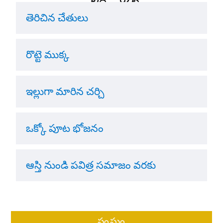
తెరిచిన చేతులు
రొట్టె ముక్క
ఇల్లుగా మారిన చర్చి
ఒక్కో పూట భోజనం
ఆస్తి నుండి పవిత్ర సమాజం వరకు
సంఘం