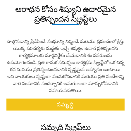
ఆరాధన కోసం శిష్యుని ఉదారమైన
ప్రతిస్పందన స్క్రిప్ట్‌లు
పాల్గొనడాన్ని ప్రేరేపించే, సంఘాన్ని నిర్మించే, మరియు ప్రపంచంలో క్రీస్తు
యొక్క పరిచర్యకు మద్దతు ఇచ్చే శిష్యుల ఉదార ​​ప్రతిస్పందన
కార్యక్రమాలకు మార్గనిర్దేశం చేయడానికి ఈ వనరులను
ఉపయోగించండి. ప్రతి కానుక సమర్పణ కార్యక్రమ స్క్రిప్ట్‌లో ఒక చిన్న
కథ మరియు ప్రతిస్పందించడానికి స్పష్టమైన ఆహ్వానం ఉంటాయి.
ఇవి నాయకులు స్పష్టంగా పంచుకోవడానికి మరియు ప్రతి సందేశాన్ని
వారి సంఘానికి, సందర్భానికి అనుగుణంగా మార్చుకోవడానికి
సహాయపడతాయి.
సమృద్ధి
సమృద్ధి స్క్రిప్ట్‌లు