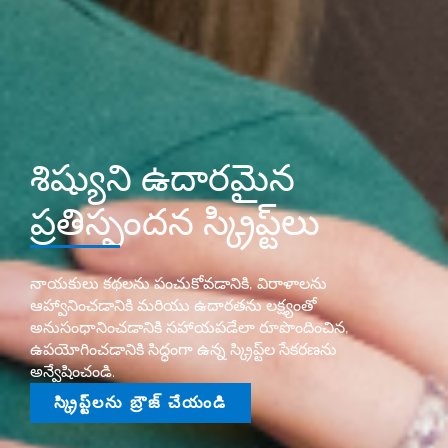
శిష్యుని ఉదారమైన
ప్రతిస్పందన స్క్రిప్ట్‌లు
నాయకులు కథలను పంచుకోవడానికి, విరాళాలను
ఆహ్వానించడానికి మరియు ఉదారతను లక్ష్యంతో
అనుసంధానించడానికి సహాయపడేలా రూపొందించిన,
ఉపయోగించడానికి సిద్ధంగా ఉన్న స్క్రిప్ట్‌ల సేకరణను
అన్వేషించండి.
స్క్రిప్ట్‌లను బ్రౌజ్ చేయండి