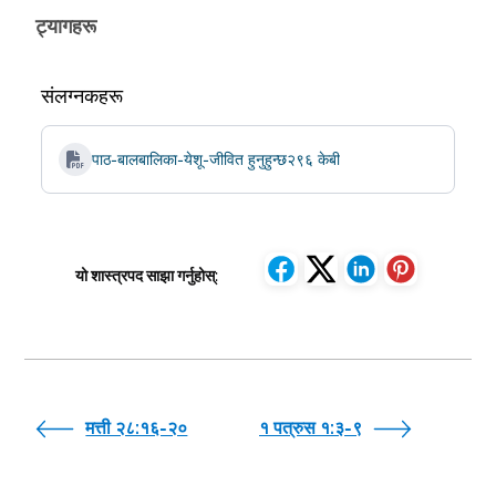
ट्यागहरू
संलग्नकहरू
पाठ-बालबालिका-येशू-जीवित हुनुहुन्छ
२९६ केबी
यो शास्त्रपद साझा गर्नुहोस्:
मत्ती २८:१६-२०
१ पत्रुस १:३-९