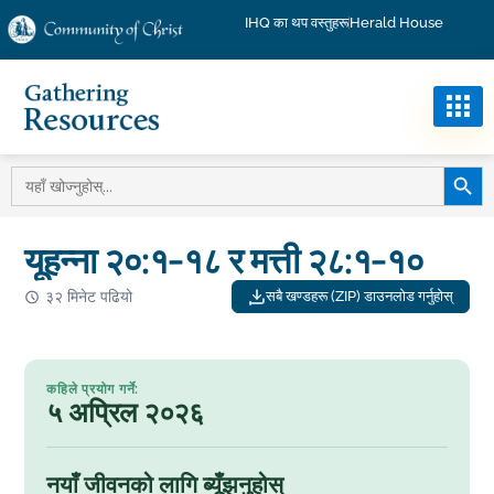
IHQ का थप वस्तुहरू
Herald House
खोज बट
को
लागि
खोज:
यूहन्ना २०:१-१८ र मत्ती २८:१-१०
३२ मिनेट पढियो
सबै खण्डहरू (ZIP) डाउनलोड गर्नुहोस्
कहिले प्रयोग गर्ने:
५ अप्रिल २०२६
नयाँ जीवनको लागि ब्यूँझनुहोस्