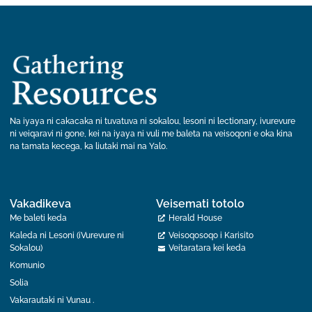
Na iyaya ni cakacaka ni tuvatuva ni sokalou, lesoni ni lectionary, ivurevure
ni veiqaravi ni gone, kei na iyaya ni vuli me baleta na veisoqoni e oka kina
na tamata kecega, ka liutaki mai na Yalo.
Vakadikeva
Veisemati totolo
Me baleti keda
Herald House
Kaleda ni Lesoni (iVurevure ni
Veisoqosoqo i Karisito
Sokalou)
Veitaratara kei keda
Komunio
Solia
Vakarautaki ni Vunau .