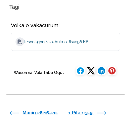
Tagi
Veika e vakacurumi
lesoni-gone-sa-bula o Jisu
296 KB
Wasea nai Vola Tabu Oqo :
Maciu 28:16-20.
1 Pita 1:3-9.