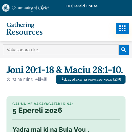
IHQ
Herald House
BATIN
VAKASAQARA
NA:
Joni 20:1-18 & Maciu 28:1-10.
32 na miniti wiliwili
Lavetaka na veiwase kece (ZIP)
GAUNA ME VAKAYAGATAKI KINA:
5 Epereli 2026
Yadra mai ki na Bula Vou .