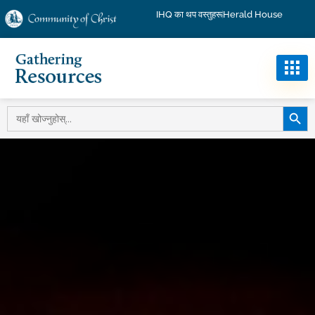
IHQ का थप वस्तुहरू
Herald House
खोज बट
को
लागि
खोज: