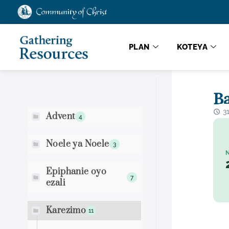
PLAN
KOTEYA
Boluki Makomi
Ba
3
Advent
4
Noele ya Noele
3
Epiphanie oyo
7
ezali
Karezimo
11