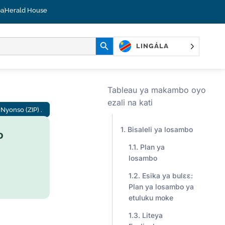
ba
Herald House
BOUTON YA KOLUKA
LINGÁLA
Tableau ya makambo oyo
ezali na kati
Nyonso (ZIP) .
Bisaleli ya losambo
o
Plan ya
losambo
Esika ya bulɛɛ:
Plan ya losambo ya
etuluku moke
Liteya