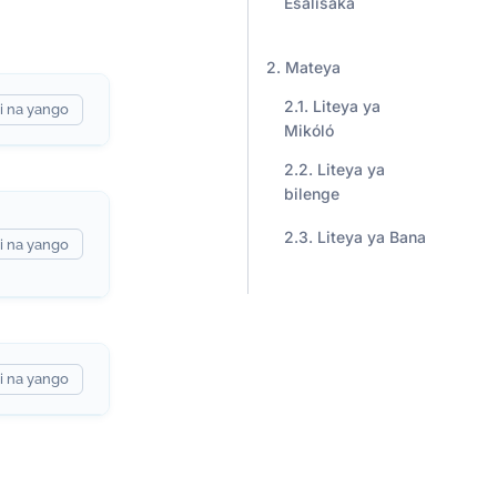
Esalisaka
Mateya
Liteya ya
i na yango
Mikóló
Liteya ya
bilenge
Liteya ya Bana
i na yango
i na yango