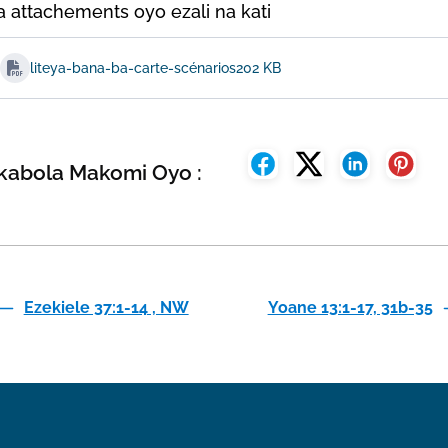
a attachements oyo ezali na kati
liteya-bana-ba-carte-scénarios
202 KB
kabola Makomi Oyo :
Ezekiele 37:1-14 , NW
Yoane 13:1-17, 31b-35