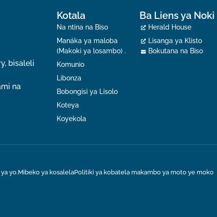
Kotala
Ba Liens ya Noki
Na ntina na Biso
Herald House
Manáka ya maloba
Lisanga ya Klisto
(Makoki ya losambo) .
Bokutana na Biso
, bisaleli
Komunio
Libonza
ami na
Bobongisi ya Lisolo
Koteya
Koyekola
 ya yo.
Mibeko ya kosalela
Politiki ya kobatela makambo ya moto ye moko