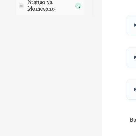
Ntango ya
25
Momesano
Ba