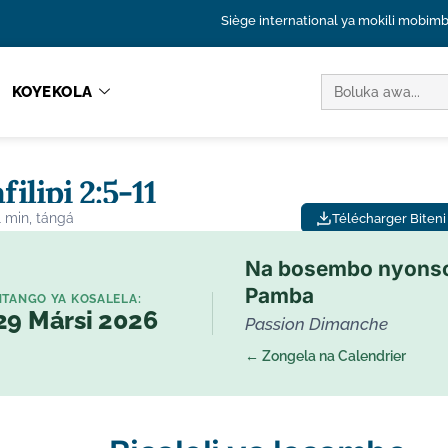
Siège international ya mokili mobim
LUKÁ
KOYEKOLA
KOLUKA:
filipi 2:5-11
1 min, tángá
Télécharger Biteni 
Na bosembo nyons
Pamba
NTANGO YA KOSALELA:
29 Mársi 2026
Passion Dimanche
← Zongela na Calendrier