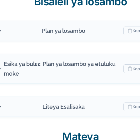
Bisaleli ya losambo
Plan ya losambo
Kop
Esika ya bulɛɛ: Plan ya losambo ya etuluku
Kop
moke
Liteya Esalisaka
Kop
Mateya