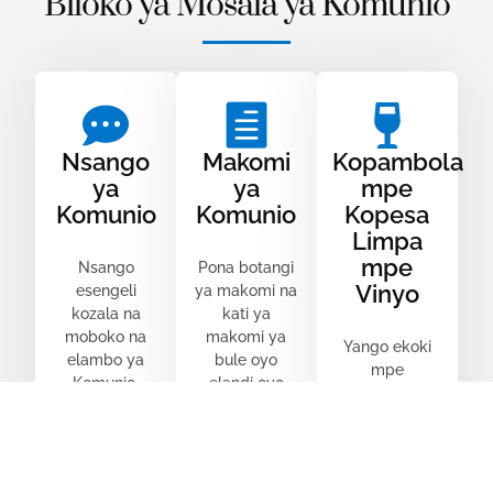
Biloko ya Mosala ya Komunio
Nsango
Makomi
Kopambola
ya
ya
mpe
Komunio
Komunio
Kopesa
Limpa
mpe
Nsango
Pona botangi
Vinyo
esengeli
ya makomi na
kozala na
kati ya
moboko na
makomi ya
Yango ekoki
elambo ya
bule oyo
mpe
Komunio.
elandi oyo
kokabolama
Makomi ya
esimbaka
na
ntina ekoki
elambo na
“Kopambola
kokɔtisama na
makomi mpe
mpe kopesa
nsango oyo to
na lisolo ya
limpa” oyo