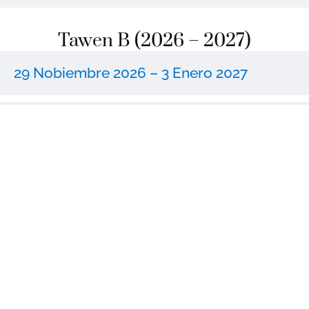
Tawen B (2026 – 2027)
29 Nobiembre 2026 – 3 Enero 2027
6 Enero 2027 – 7 Pebrero 2027
10 Pebrero 2027 – 27 Marso 2027
28 Marso 2027 – 23 Mayo 2027
30 Mayo 2027 – 21 Nobiembre 2027