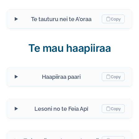
Te tauturu nei te A'oraa
Copy
Te mau haapiiraa
Haapiiraa paari
Copy
Lesoni no te Feia Apî
Copy