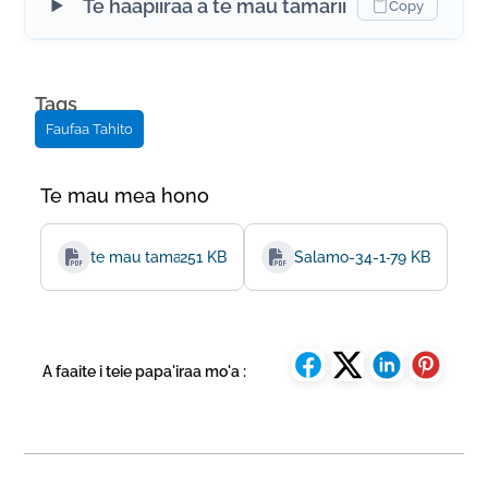
Te haapiiraa a te mau tamarii
Copy
Tags
Faufaa Tahito
Te mau mea hono
te mau tamarii-matahiti-salamo-34-1-10
251 KB
Salamo-34-1-10
79 KB
A faaite i teie papa'iraa mo'a :