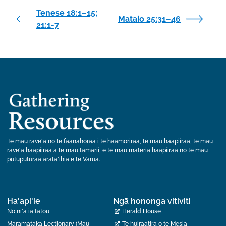
Tenese 18:1–15;
Mataio 25:31–46
21:1-7
Te mau rave'a no te faanahoraa i te haamoriraa, te mau haapiiraa, te mau
rave'a haapiiraa a te mau tamarii, e te mau materia haapiiraa no te mau
putuputuraa arata'ihia e te Varua.
Ha'api'ie
Ngā hononga vitiviti
No ni'a ia tatou
Herald House
Maramataka Lectionary (Mau
Te huiraatira o te Mesia