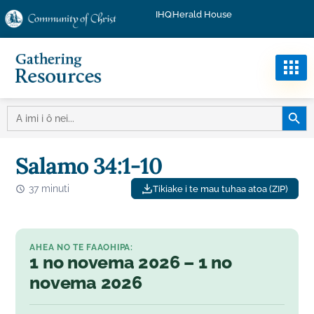
IHQ
Herald House
IMI
A
IMI
NO
TE:
Salamo 34:1-10
37 minuti
Tikiake i te mau tuhaa atoa (ZIP)
AHEA NO TE FAAOHIPA:
1 no novema 2026 – 1 no
novema 2026