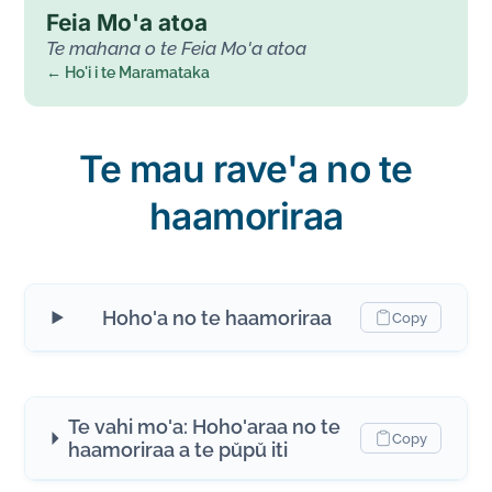
Feia Mo'a atoa
Te mahana o te Feia Mo'a atoa
← Ho'i i te Maramataka
Te mau rave'a no te
haamoriraa
Hoho'a no te haamoriraa
Copy
Te vahi mo'a: Hoho'araa no te
Copy
haamoriraa a te pŭpŭ iti