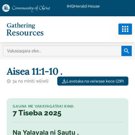
IHQ
Herald House
BATIN
VAKASAQARA
NA:
Aisea 11:1-10 .
34 na miniti wiliwili
Lavetaka na veiwase kece (ZIP)
GAUNA ME VAKAYAGATAKI KINA:
7 Tiseba 2025
Na Yalayala ni Sautu .