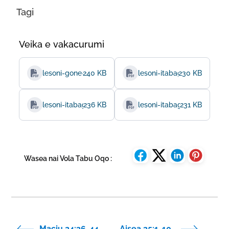
Tagi
Veika e vakacurumi
lesoni-gone-dredre-ituvaki-veivakacacani
240 KB
lesoni-itabagone-isoqosoqo
230 KB
lesoni-itabagone-vakacegu-matanitu-tara
236 KB
lesoni-itabagone-sala
231 KB
Wasea nai Vola Tabu Oqo :
Maciu 24:36-44 .
Aisea 35:1-10 .